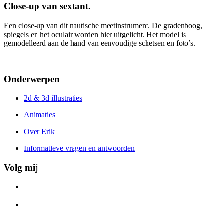
Close-up van sextant.
Een close-up van dit nautische meetinstrument. De gradenboog,
spiegels en het oculair worden hier uitgelicht. Het model is
gemodelleerd aan de hand van eenvoudige schetsen en foto’s.
Onderwerpen
2d & 3d illustraties
Animaties
Over Erik
Informatieve vragen en antwoorden
Volg mij