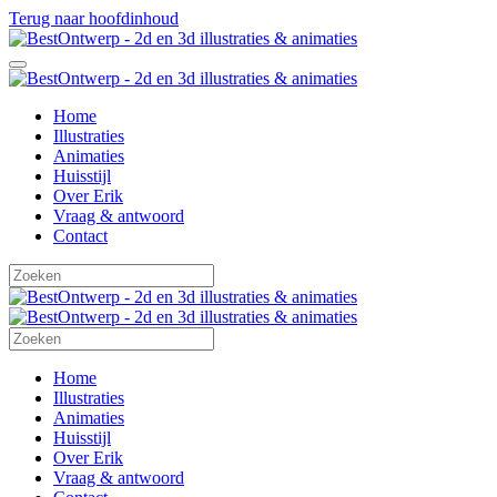
Terug naar hoofdinhoud
Home
Illustraties
Animaties
Huisstijl
Over Erik
Vraag & antwoord
Contact
Home
Illustraties
Animaties
Huisstijl
Over Erik
Vraag & antwoord